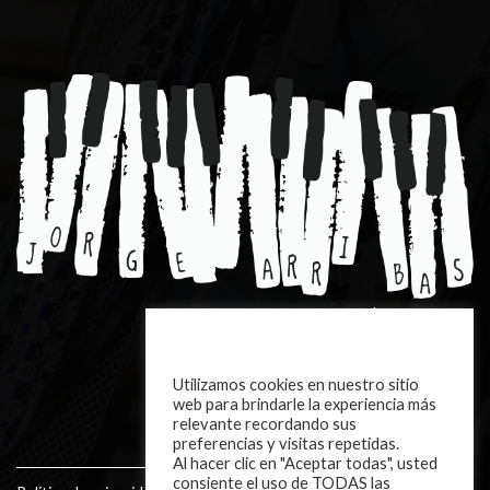
EJERCICIOS Y PARTITURAS |
DESCARGAR
Utilizamos cookies en nuestro sitio
CONTACTO
web para brindarle la experiencia más
relevante recordando sus
preferencias y visitas repetidas.
Al hacer clic en "Aceptar todas", usted
consiente el uso de TODAS las