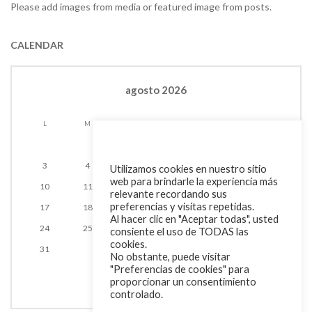
Please add images from media or featured image from posts.
CALENDAR
agosto 2026
L
M
X
J
V
S
D
1
2
3
4
5
6
7
8
9
Utilizamos cookies en nuestro sitio
web para brindarle la experiencia más
10
11
12
13
14
15
16
relevante recordando sus
preferencias y visitas repetidas.
17
18
19
20
21
22
23
Al hacer clic en "Aceptar todas", usted
24
25
26
27
28
29
30
consiente el uso de TODAS las
cookies.
31
No obstante, puede visitar
"Preferencias de cookies" para
proporcionar un consentimiento
controlado.