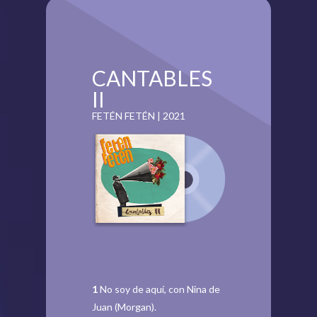
CANTABLES
II
FETÉN FETÉN | 2021
1
No soy de aquí, con Nina de
Juan (Morgan).