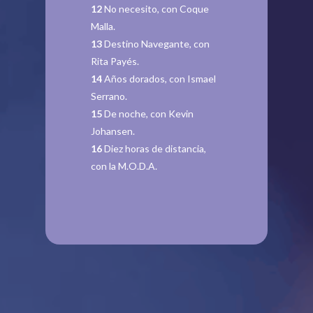
12
No necesito, con Coque
Malla.
13
Destino Navegante, con
Rita Payés.
14
Años dorados, con Ismael
Serrano.
15
De noche, con Kevin
Johansen.
16
Diez horas de distancia,
con la M.O.D.A.