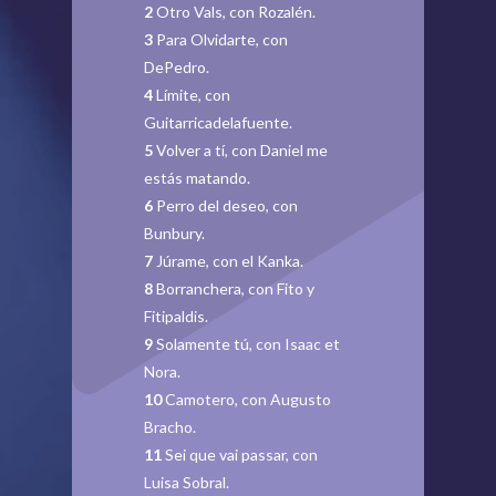
2
Otro Vals, con Rozalén.
3
Para Olvidarte, con
DePedro.
4
Límite, con
Guitarricadelafuente.
5
Volver a tí, con Daniel me
estás matando.
6
Perro del deseo, con
Bunbury.
7
Júrame, con el Kanka.
8
Borranchera, con Fito y
Fitipaldis.
9
Solamente tú, con Isaac et
Nora.
10
Camotero, con Augusto
Bracho.
11
Sei que vai passar, con
Luisa Sobral.