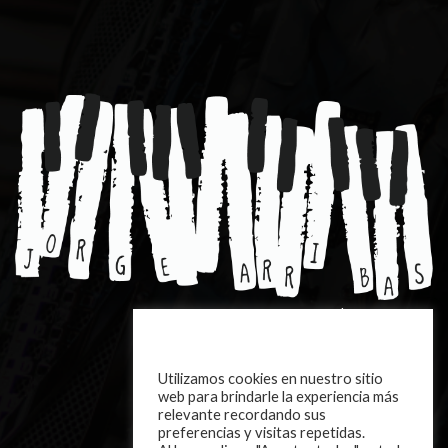
EJERCICIOS Y PARTITURAS |
DESCARGAR
Utilizamos cookies en nuestro sitio
CONTACTO
web para brindarle la experiencia más
relevante recordando sus
preferencias y visitas repetidas.